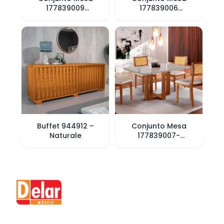
177839009
177839006
-1,80×0,90 com 06
-1,60×0,80 com 06
cadeiras 177839011
cadeiras 177839011
Mel/Ratam
Mel/Ratam
Buffet 944912 –
Conjunto Mesa
Naturale
177839007-
1,20×0,80 com 04
cadeiras 177839011